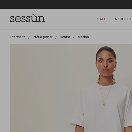
SALE
NEUHEIT
Startseite
>
Prêt-à-porter
>
Denim
>
Marino