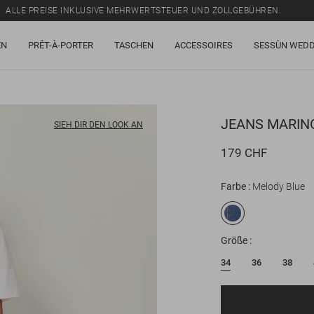
ALLE PREISE INKLUSIVE MEHRWERTSTEUER UND ZOLLGEBÜHREN.
SALE: BIS ZU -50% AUF EINE AUSWAHL AN ARTIKELN.
EN
PRÊT-À-PORTER
TASCHEN
ACCESSOIRES
SESSÙN WEDD
ALLE PREISE INKLUSIVE MEHRWERTSTEUER UND ZOLLGEBÜHREN.
JEANS
MARIN
SIEH DIR DEN LOOK AN
179 CHF
Farbe
Melody Blue
Größe
34
36
38