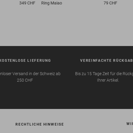
349 CHF
Ring
Maiao
79 CHF
KOSTENLOSE LIEFERUNG
VEREINFACHTE RÜCKGA
nloser Versand in der Schweiz ab
Bis zu 15 Tage Zeit für die Rüc
250 CHF
Ihrer Artikel.
WI
RECHTLICHE HINWEISE