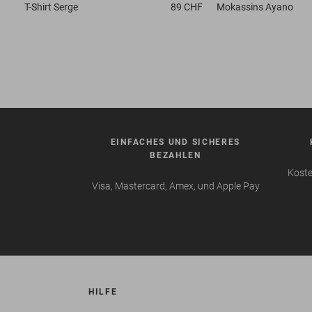
T-Shirt
Serge
89 CHF
Mokassins
Ayano
EINFACHES UND SICHERES
BEZAHLEN
Koste
Visa, Mastercard, Amex, und Apple Pay
HILFE