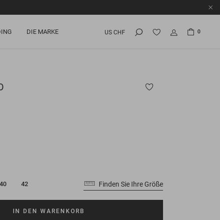
ING
DIE MARKE
0
US CHF
O
Finden Sie Ihre Größe
40
42
IN DEN WARENKORB