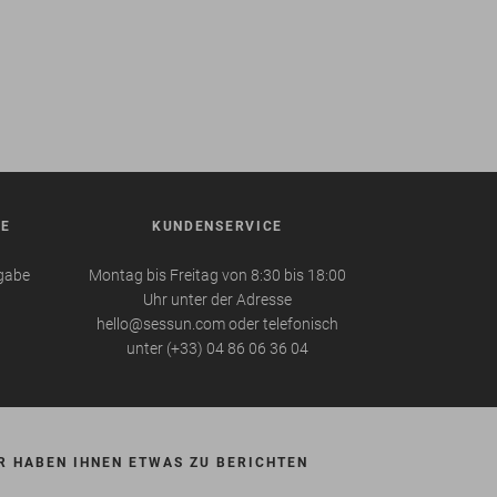
BE
KUNDENSERVICE
kgabe
Montag bis Freitag von 8:30 bis 18:00
Uhr unter der Adresse
hello@sessun.com oder telefonisch
unter (+33) 04 86 06 36 04
R HABEN IHNEN ETWAS ZU BERICHTEN