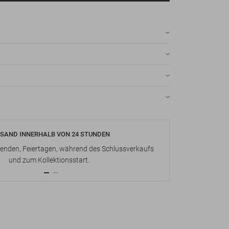
SAND INNERHALB VON 24 STUNDEN
KOSTENLOS
nden, Feiertagen, während des Schlussverkaufs
Bis zu 15 Ta
und zum Kollektionsstart.