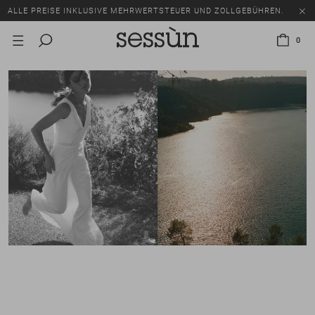
ALLE PREISE INKLUSIVE MEHRWERTSTEUER UND ZOLLGEBÜHREN.
SALE: BIS ZU -50% AUF EINE AUSWAHL AN ARTIKELN.
0
ALLE PREISE INKLUSIVE MEHRWERTSTEUER UND ZOLLGEBÜHREN.