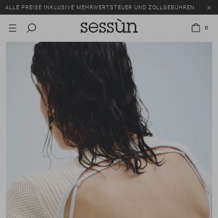
ALLE PREISE INKLUSIVE MEHRWERTSTEUER UND ZOLLGEBÜHREN.
SALE: BIS ZU -50% AUF EINE AUSWAHL AN ARTIKELN.
0
ALLE PREISE INKLUSIVE MEHRWERTSTEUER UND ZOLLGEBÜHREN.