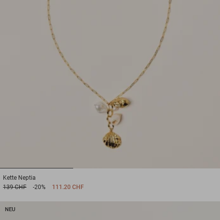
1
2
3
Kette
Neptia
139 CHF
-20%
111.20 CHF
NEU