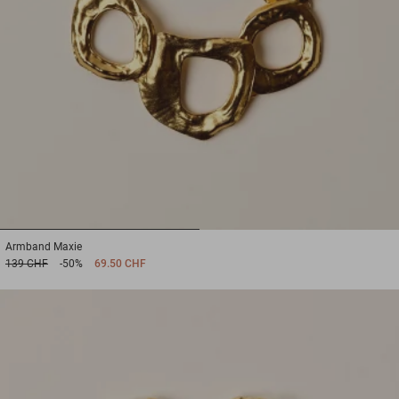
1
2
Armband
Maxie
139 CHF
-50%
69.50 CHF