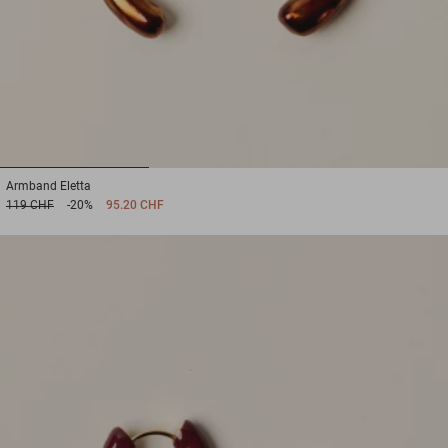
1
2
3
Armband
Eletta
119 CHF
-20%
95.20 CHF