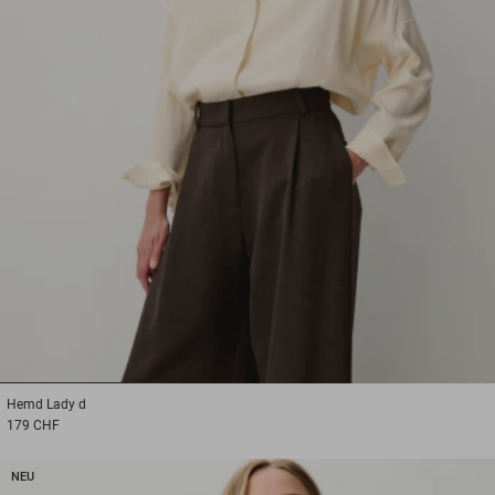
1
2
3
Hemd
Lady d
179 CHF
NEU