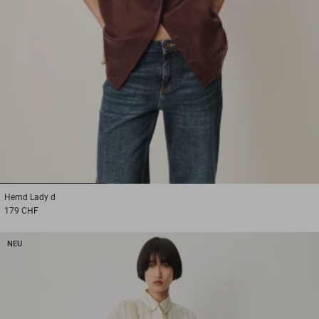
1
2
3
Hemd
Lady d
179 CHF
NEU