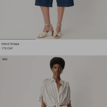
1
2
3
Hemd
Orregia
179 CHF
NEU