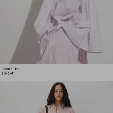
1
2
3
Hemd
Kojima
219 CHF