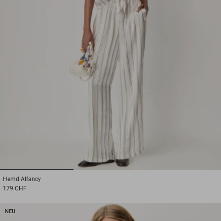
1
2
3
Hemd
Alfancy
179 CHF
NEU