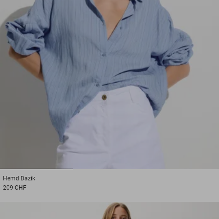
1
2
3
Hemd
Dazik
209 CHF