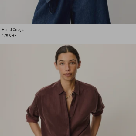
1
2
3
Hemd
Orregia
179 CHF