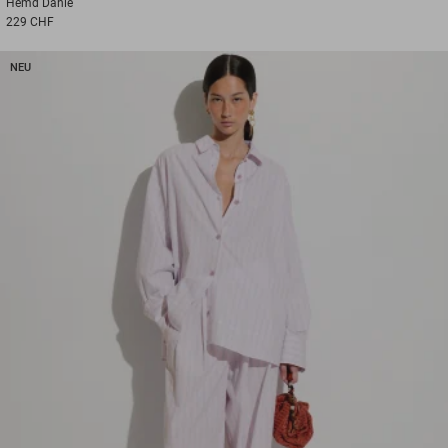
Hemd
Danie
229 CHF
NEU