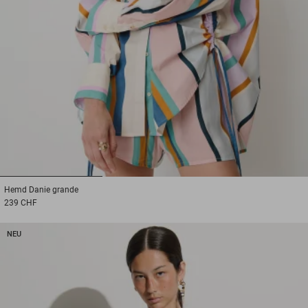
1
2
3
Hemd
Danie grande
239 CHF
NEU