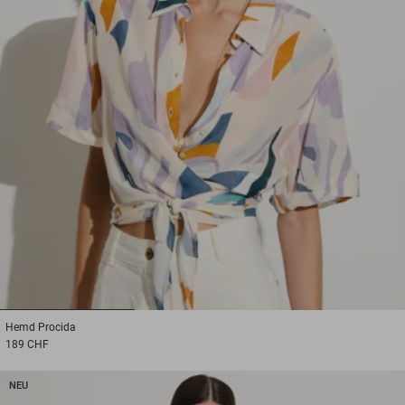
1
2
3
Hemd
Procida
189 CHF
NEU