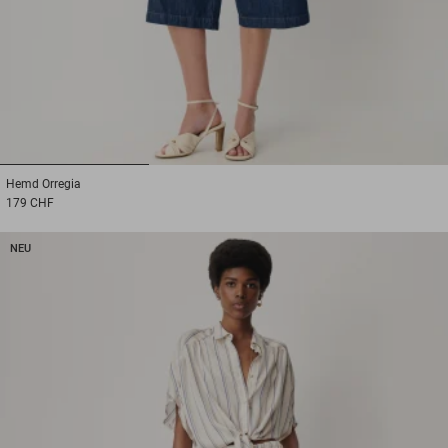
1
2
3
Hemd
Orregia
179 CHF
NEU