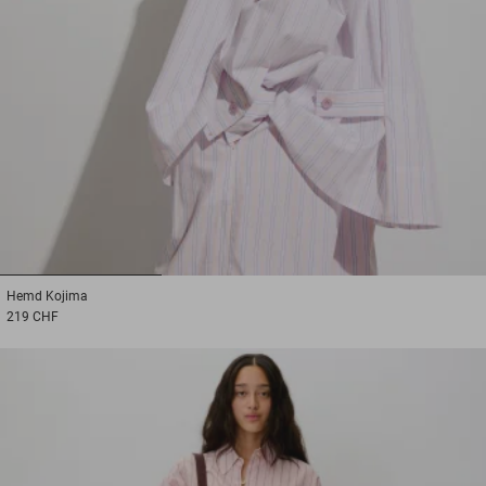
1
2
3
Hemd
Kojima
219 CHF