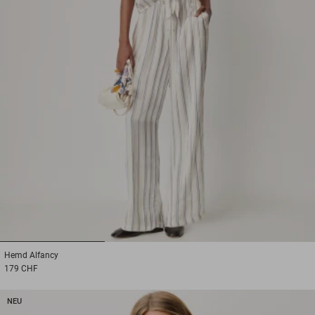
1
2
3
Hemd
Alfancy
179 CHF
NEU