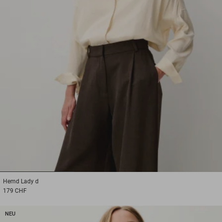
1
2
3
Hemd
Lady d
179 CHF
NEU