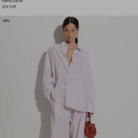
Hemd
Danie
229 CHF
NEU