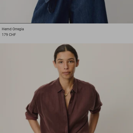
1
2
3
Hemd
Orregia
179 CHF