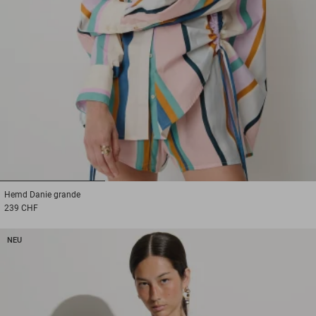
1
2
3
Hemd
Danie grande
239 CHF
NEU