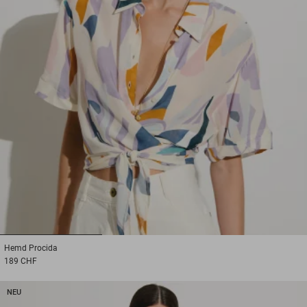
1
2
3
Hemd
Procida
189 CHF
NEU