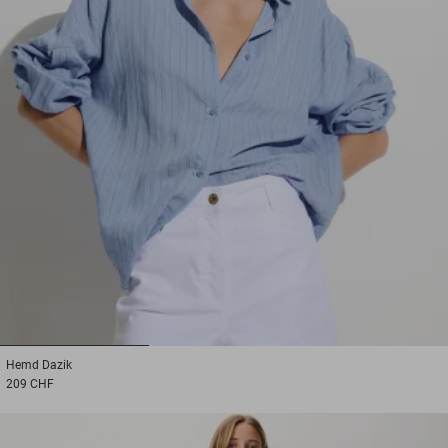
1
2
3
Hemd
Dazik
209 CHF