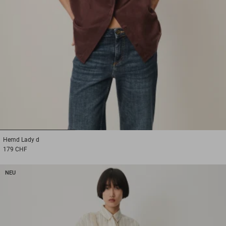
1
2
3
Hemd
Lady d
179 CHF
NEU