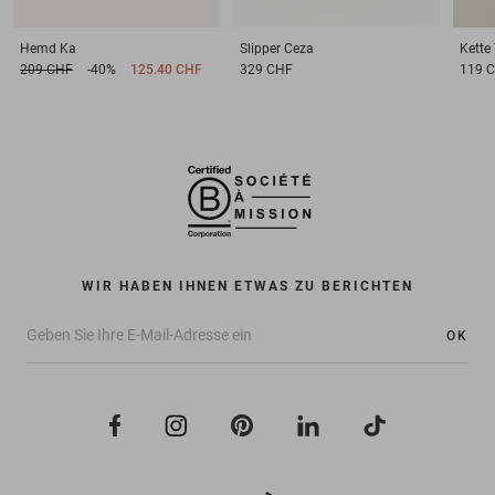
Hemd
Ka
Slipper
Ceza
Kette
209 CHF
-40%
125.40 CHF
329 CHF
119 
WIR HABEN IHNEN ETWAS ZU BERICHTEN
OK