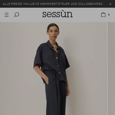
ALLE PREISE INKLUSIVE MEHRWERTSTEUER UND ZOLLGEBÜHREN.
SALE: BIS ZU -50% AUF EINE AUSWAHL AN ARTIKELN.
0
ALLE PREISE INKLUSIVE MEHRWERTSTEUER UND ZOLLGEBÜHREN.