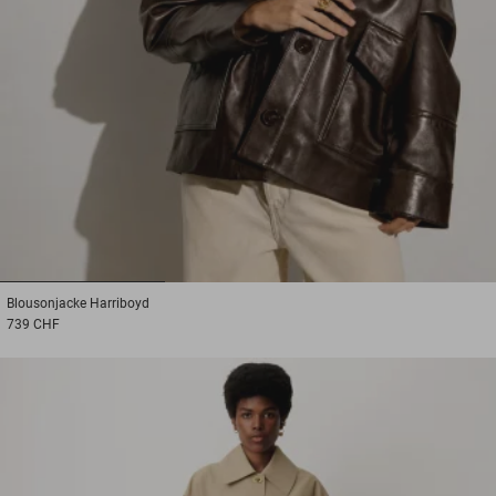
1
2
3
Blousonjacke
Harriboyd
739 CHF