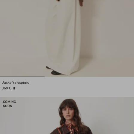
1
2
3
Jacke
Yalespring
369 CHF
COMING
SOON