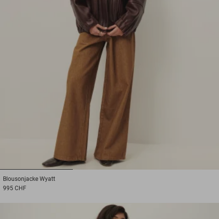
1
2
3
Blousonjacke
Wyatt
995 CHF