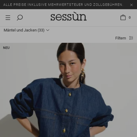
SALE: BIS ZU -50% AUF EINE AUSWAHL AN ARTIKELN.
ALLE PREISE INKLUSIVE MEHRWERTSTEUER UND ZOLLGEBÜHREN.
0
SALE: BIS ZU -50% AUF EINE AUSWAHL AN ARTIKELN.
Mäntel und Jacken
(33)
ALLE PREISE INKLUSIVE MEHRWERTSTEUER UND ZOLLGEBÜHREN.
Filtern
NEU