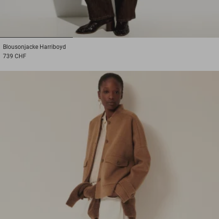
1
2
3
Blousonjacke
Harriboyd
739 CHF