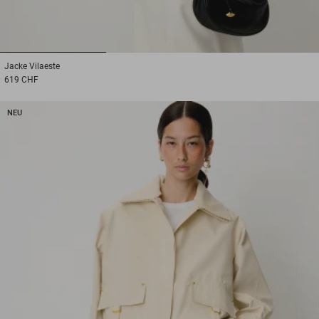
1
2
3
Jacke
Vilaeste
619 CHF
NEU