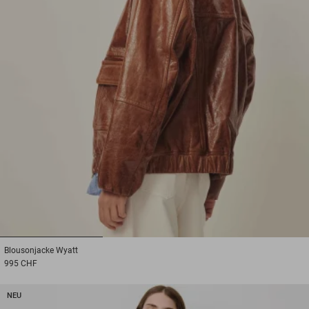
1
2
3
Blousonjacke
Wyatt
995 CHF
NEU