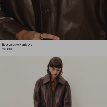
1
2
3
Blousonjacke
Harriboyd
739 CHF