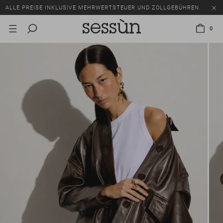
ALLE PREISE INKLUSIVE MEHRWERTSTEUER UND ZOLLGEBÜHREN.
SALE: BIS ZU -50% AUF EINE AUSWAHL AN ARTIKELN.
0
ALLE PREISE INKLUSIVE MEHRWERTSTEUER UND ZOLLGEBÜHREN.