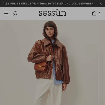
ALLE PREISE INKLUSIVE MEHRWERTSTEUER UND ZOLLGEBÜHREN.
SALE: BIS ZU -50% AUF EINE AUSWAHL AN ARTIKELN.
0
ALLE PREISE INKLUSIVE MEHRWERTSTEUER UND ZOLLGEBÜHREN.