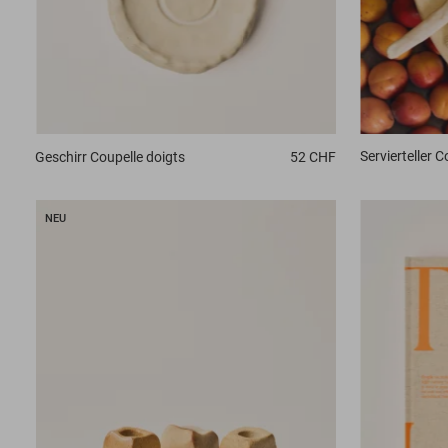
Servierteller
C
Geschirr
Coupelle doigts
52 CHF
NEU