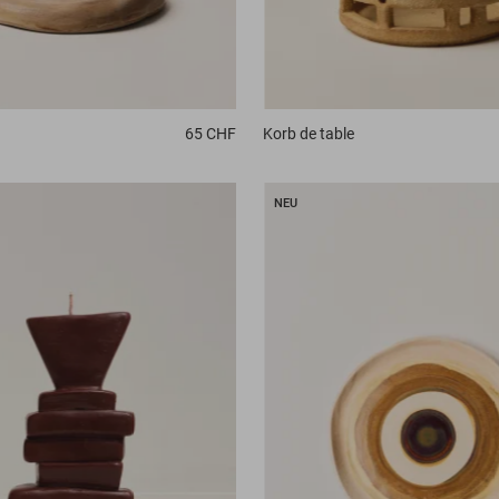
65 CHF
Korb
de table
NEU