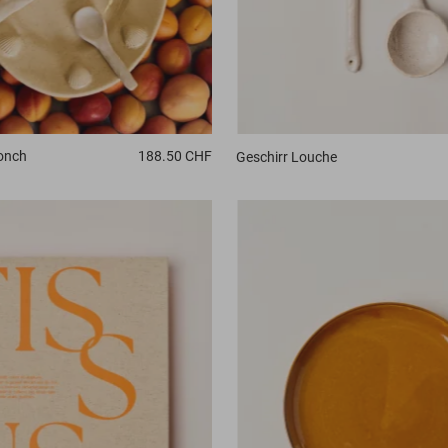
onch
188.50 CHF
Geschirr
Louche