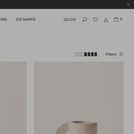
ING
DIE MARKE
0
US CHF
Filtern