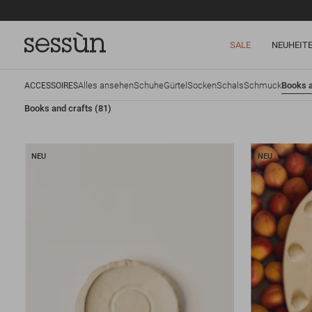
SALE
NEUHEIT
Alles ansehen
Schuhe
Gürtel
Socken
Schals
Schmuck
Books a
ACCESSOIRES
Books and crafts
(81)
NEU
NEU