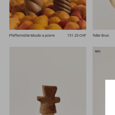
Teller
Brun
Pfeffermühle
Moulin a poivre
151.20 CHF
NEU