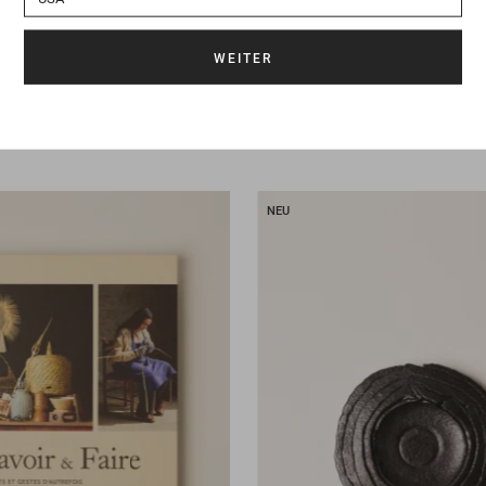
onch
188.50 CHF
Buch
Odeur de l'inde
NEU