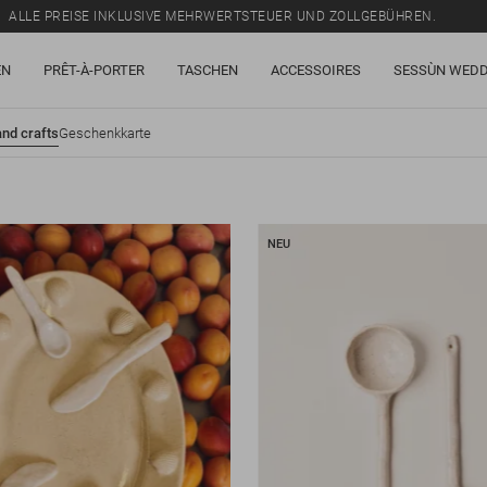
ALLE PREISE INKLUSIVE MEHRWERTSTEUER UND ZOLLGEBÜHREN.
SALE: BIS ZU -50% AUF EINE AUSWAHL AN ARTIKELN.
EN
PRÊT-À-PORTER
TASCHEN
ACCESSOIRES
SESSÙN WEDD
ALLE PREISE INKLUSIVE MEHRWERTSTEUER UND ZOLLGEBÜHREN.
nd crafts
Geschenkkarte
NEU