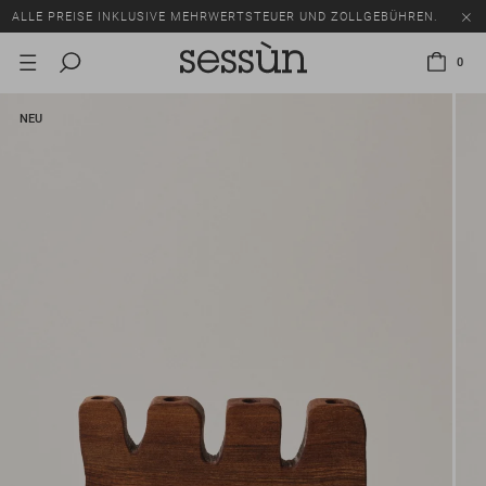
ALLE PREISE INKLUSIVE MEHRWERTSTEUER UND ZOLLGEBÜHREN.
SALE: BIS ZU -50% AUF EINE AUSWAHL AN ARTIKELN.
0
ALLE PREISE INKLUSIVE MEHRWERTSTEUER UND ZOLLGEBÜHREN.
NEU