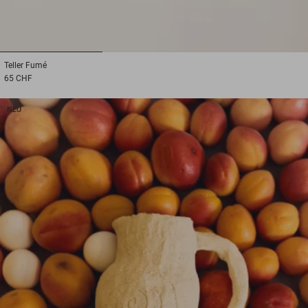
1
2
3
Teller
Fumé
65 CHF
NEU