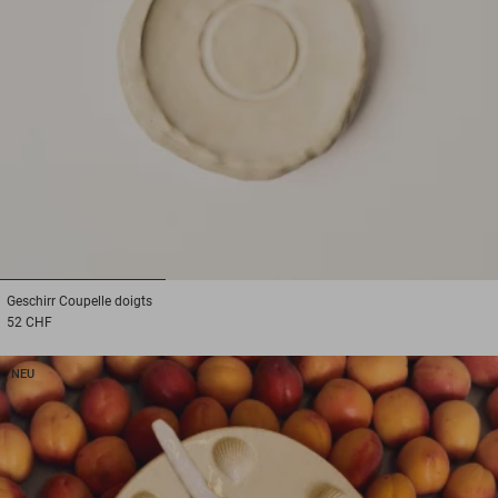
1
2
3
Geschirr
Coupelle doigts
52 CHF
NEU