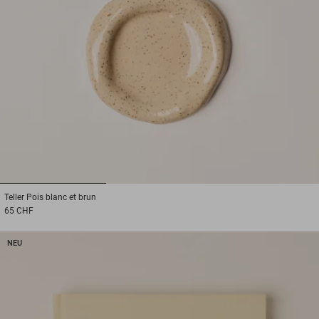
1
2
3
Teller
Pois blanc et brun
65 CHF
NEU