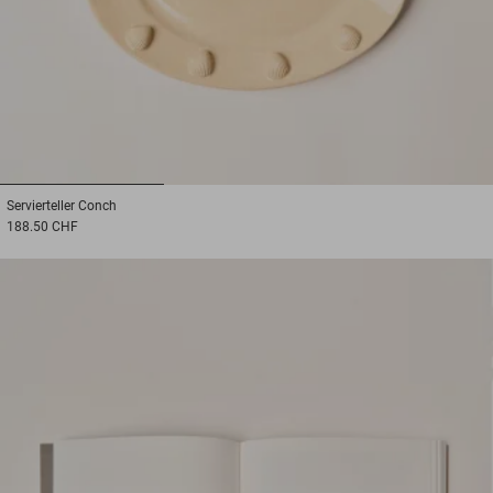
1
2
3
Servierteller
Conch
188.50 CHF