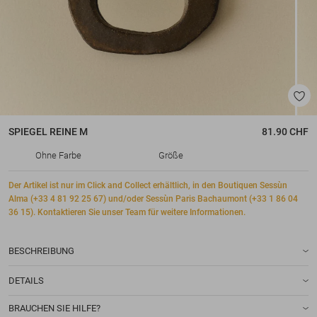
SPIEGEL
REINE M
81.90 CHF
Ohne Farbe
Größe
Der Artikel ist nur im Click and Collect erhältlich, in den Boutiquen Sessùn
Alma (+33 4 81 92 25 67) und/oder Sessùn Paris Bachaumont (+33 1 86 04
36 15). Kontaktieren Sie unser Team für weitere Informationen.
BESCHREIBUNG
DETAILS
BRAUCHEN SIE HILFE?