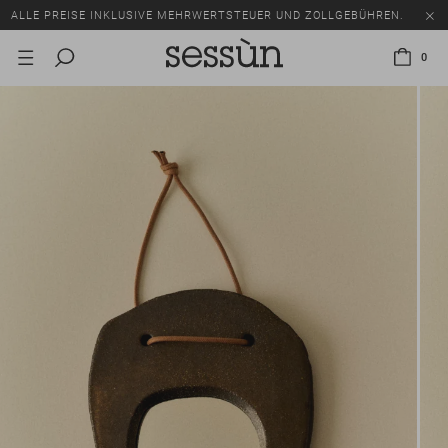
ALLE PREISE INKLUSIVE MEHRWERTSTEUER UND ZOLLGEBÜHREN.
SALE: BIS ZU -50% AUF EINE AUSWAHL AN ARTIKELN.
0
ALLE PREISE INKLUSIVE MEHRWERTSTEUER UND ZOLLGEBÜHREN.