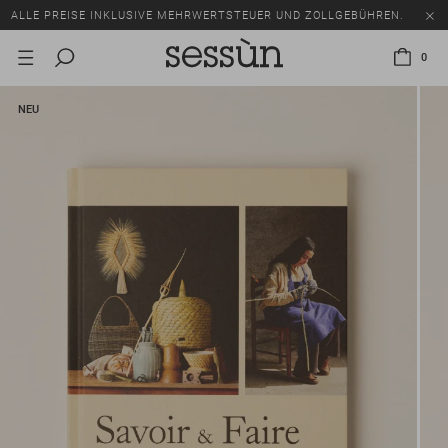
ALLE PREISE INKLUSIVE MEHRWERTSTEUER UND ZOLLGEBÜHREN.
SALE: BIS ZU -50% AUF EINE AUSWAHL AN ARTIKELN.
0
ALLE PREISE INKLUSIVE MEHRWERTSTEUER UND ZOLLGEBÜHREN.
NEU