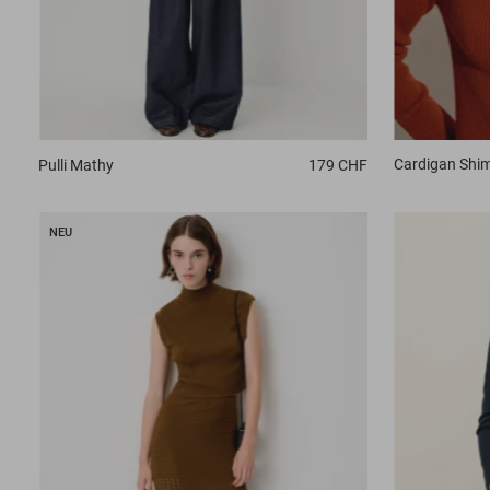
Cardigan
Shi
Pulli
Mathy
179 CHF
NEU