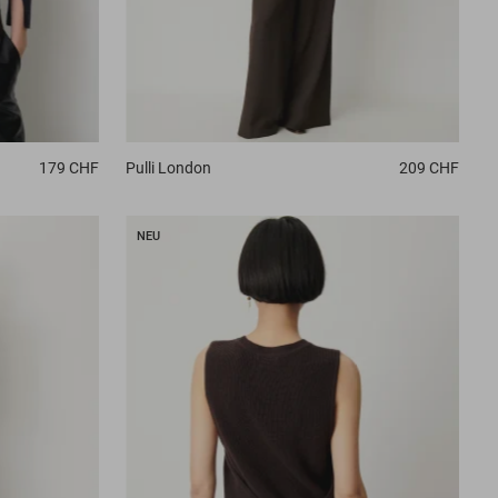
179 CHF
Pulli
London
209 CHF
NEU