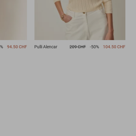
0%
94.50 CHF
Pulli
Alencar
209 CHF
-50%
104.50 CHF