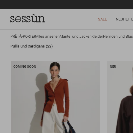
SALE
NEUHEIT
Alles ansehen
Mäntel und Jacken
Kleider
Hemden und Blu
PRÊT-À-PORTER
Pullis und Cardigans
(22)
COMING SOON
NEU