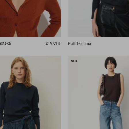
moteka
219 CHF
Pulli
Teshima
NEU