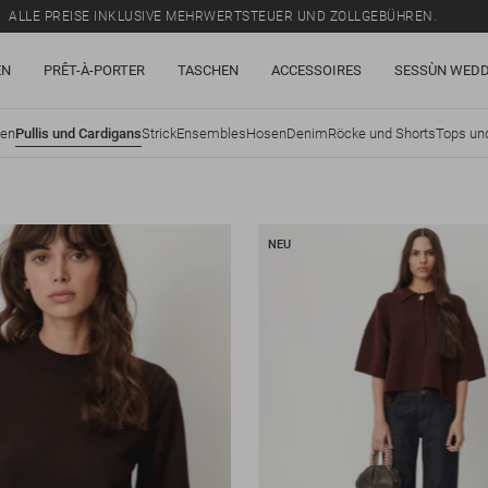
ALLE PREISE INKLUSIVE MEHRWERTSTEUER UND ZOLLGEBÜHREN.
SALE: BIS ZU -50% AUF EINE AUSWAHL AN ARTIKELN.
EN
PRÊT-À-PORTER
TASCHEN
ACCESSOIRES
SESSÙN WEDD
ALLE PREISE INKLUSIVE MEHRWERTSTEUER UND ZOLLGEBÜHREN.
sen
Pullis und Cardigans
Strick
Ensembles
Hosen
Denim
Röcke und Shorts
Tops un
NEU