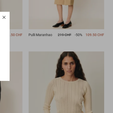
%
109.50 CHF
Pulli
Maranhao
219 CHF
-50%
109.50 CHF