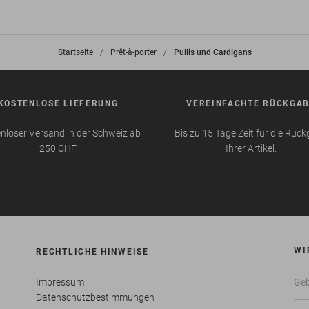
Startseite
>
Prêt-à-porter
>
Pullis und Cardigans
KOSTENLOSE LIEFERUNG
VEREINFACHTE RÜCKGA
nloser Versand in der Schweiz ab
Bis zu 15 Tage Zeit für die Rüc
250 CHF
Ihrer Artikel.
WI
RECHTLICHE HINWEISE
Impressum
Datenschutzbestimmungen