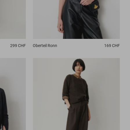
299 CHF
Oberteil
Ronn
169 CHF