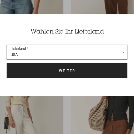
Wählen Sie Ihr Lieferland
Pulli
Horizonte
219 CHF
-50
169 CHF
-50%
84.50 CHF
Lieferland