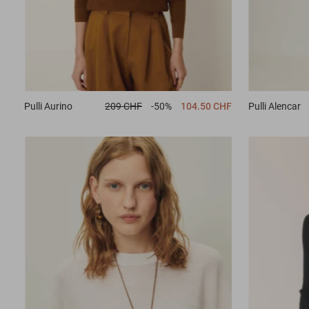
Pulli
Aurino
209 CHF
-50%
104.50 CHF
Pulli
Alencar