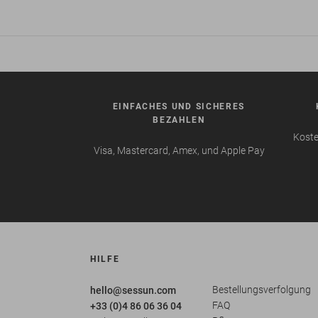
EINFACHES UND SICHERES
BEZAHLEN
Koste
Visa, Mastercard, Amex, und Apple Pay
HILFE
Bestellungsverfolgung
hello@sessun.com
FAQ
+33 (0)4 86 06 36 04