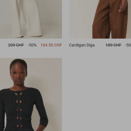
209 CHF
-50%
104.50 CHF
Cardigan
Diga
189 CHF
-5