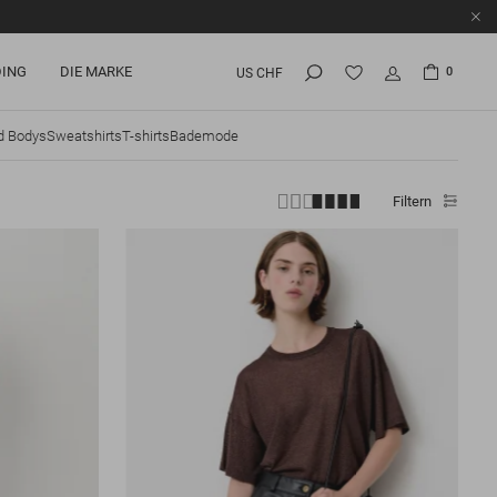
ING
DIE MARKE
0
US CHF
d Bodys
Sweatshirts
T-shirts
Bademode
Filtern