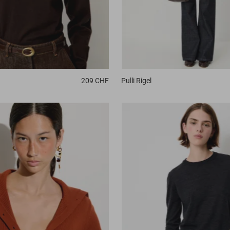
209 CHF
Pulli
Rigel