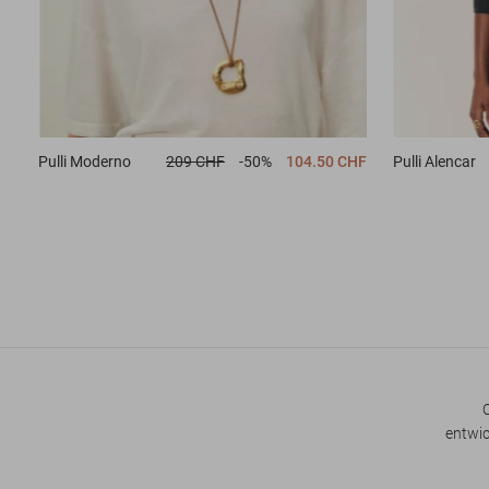
Pulli
Moderno
209 CHF
-50%
104.50 CHF
Pulli
Alencar
entwic