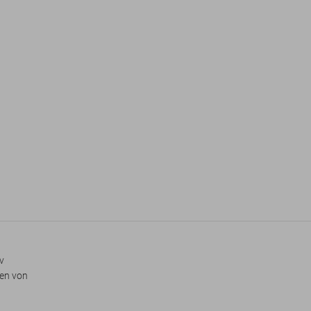
v
gen von