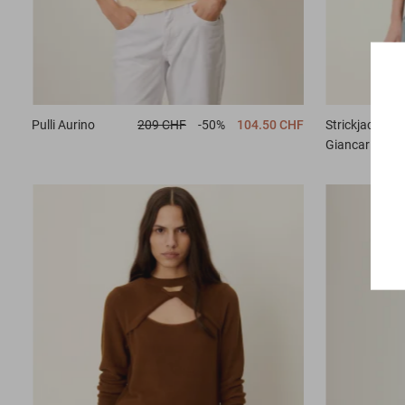
Pulli
Aurino
209 CHF
-50%
104.50 CHF
Strickjacke
Giancarlo