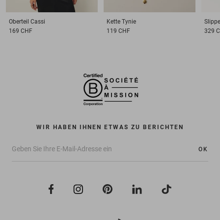
Oberteil
Cassi
Kette
Tynie
Slippe
169 CHF
119 CHF
329 
WIR HABEN IHNEN ETWAS ZU BERICHTEN
OK