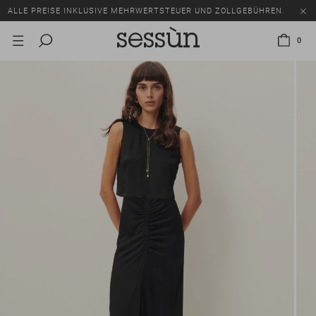
ALLE PREISE INKLUSIVE MEHRWERTSTEUER UND ZOLLGEBÜHREN.
SALE: BIS ZU -50% AUF EINE AUSWAHL AN ARTIKELN.
0
ALLE PREISE INKLUSIVE MEHRWERTSTEUER UND ZOLLGEBÜHREN.