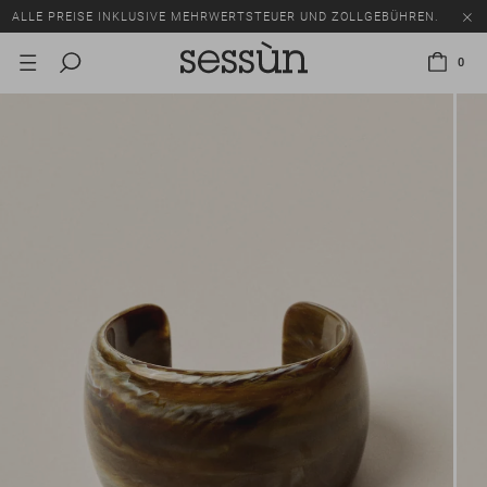
ALLE PREISE INKLUSIVE MEHRWERTSTEUER UND ZOLLGEBÜHREN.
SALE: BIS ZU -50% AUF EINE AUSWAHL AN ARTIKELN.
0
ALLE PREISE INKLUSIVE MEHRWERTSTEUER UND ZOLLGEBÜHREN.