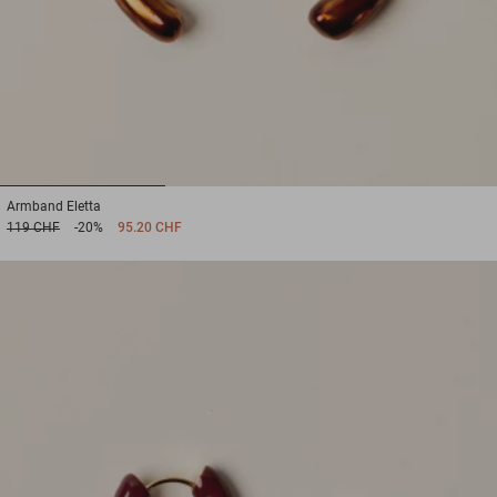
1
2
3
Armband
Eletta
119 CHF
-20%
95.20 CHF