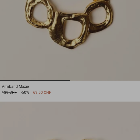
1
2
Armband
Maxie
139 CHF
-50%
69.50 CHF