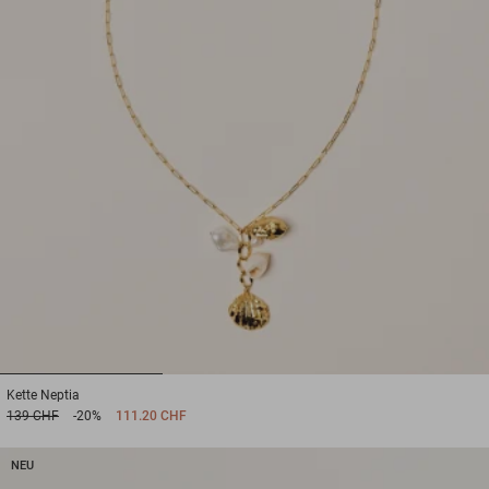
1
2
3
Kette
Neptia
139 CHF
-20%
111.20 CHF
NEU