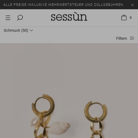
ALLE PREISE INKLUSIVE MEHRWERTSTEUER UND ZOLLGEBÜHREN.
SALE: BIS ZU -50% AUF EINE AUSWAHL AN ARTIKELN.
0
ALLE PREISE INKLUSIVE MEHRWERTSTEUER UND ZOLLGEBÜHREN.
Schmuck
(50)
Filtern