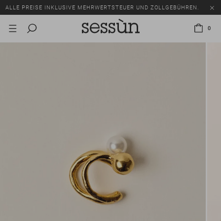
ALLE PREISE INKLUSIVE MEHRWERTSTEUER UND ZOLLGEBÜHREN.
SALE: BIS ZU -50% AUF EINE AUSWAHL AN ARTIKELN.
0
ALLE PREISE INKLUSIVE MEHRWERTSTEUER UND ZOLLGEBÜHREN.