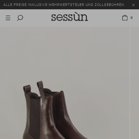
ALLE PREISE INKLUSIVE MEHRWERTSTEUER UND ZOLLGEBÜHREN.
SALE: BIS ZU -50% AUF EINE AUSWAHL AN ARTIKELN.
0
ALLE PREISE INKLUSIVE MEHRWERTSTEUER UND ZOLLGEBÜHREN.