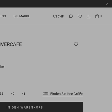
ING
DIE MARKE
0
US CHF
IVERCAFE
her
Finden Sie Ihre Größe
39
40
41
IN DEN WARENKORB