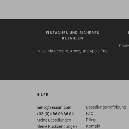
EINFACHES UND SICHERES
BEZAHLEN
Koste
Visa, Mastercard, Amex, und Apple Pay
HILFE
Bestellungsverfolgung
hello@sessun.com
FAQ
+33 (0)4 86 06 36 04
Pflege
Meine Bestellungen
Kontakt
Meine Rücksendungen