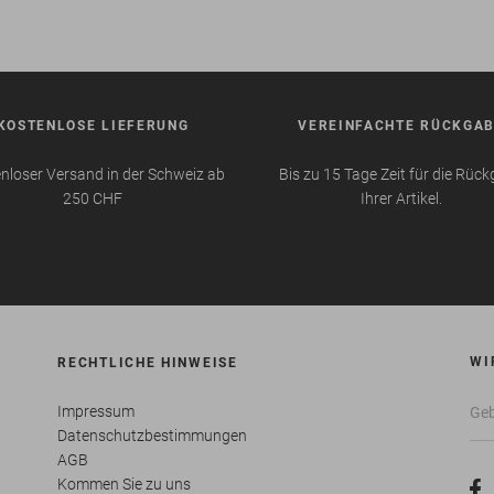
KOSTENLOSE LIEFERUNG
VEREINFACHTE RÜCKGA
nloser Versand in der Schweiz ab
Bis zu 15 Tage Zeit für die Rüc
250 CHF
Ihrer Artikel.
WI
RECHTLICHE HINWEISE
Impressum
Datenschutzbestimmungen
AGB
Kommen Sie zu uns