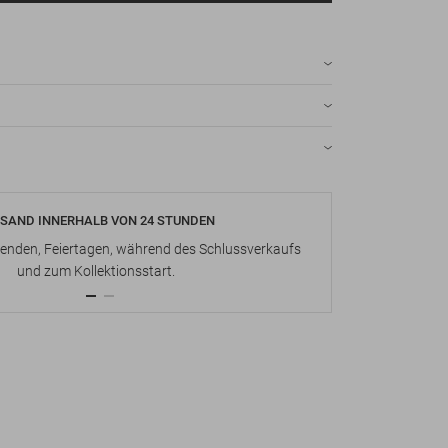
SAND INNERHALB VON 24 STUNDEN
KOSTENLOS
nden, Feiertagen, während des Schlussverkaufs
Bis zu 15 Ta
und zum Kollektionsstart.