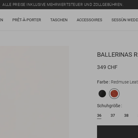
ALLE PREISE INKLUSIVE MEHRWERTSTEUER UND ZOLLGEBÜHREN.
SALE: BIS ZU -50% AUF EINE AUSWAHL AN ARTIKELN.
EN
PRÊT-À-PORTER
TASCHEN
ACCESSOIRES
SESSÙN WEDD
ALLE PREISE INKLUSIVE MEHRWERTSTEUER UND ZOLLGEBÜHREN.
BALLERINAS
R
349 CHF
Farbe
Redmuse Leat
Schuhgröße
36
37
38