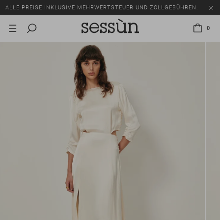
ALLE PREISE INKLUSIVE MEHRWERTSTEUER UND ZOLLGEBÜHREN.
SALE: BIS ZU -50% AUF EINE AUSWAHL AN ARTIKELN.
0
ALLE PREISE INKLUSIVE MEHRWERTSTEUER UND ZOLLGEBÜHREN.