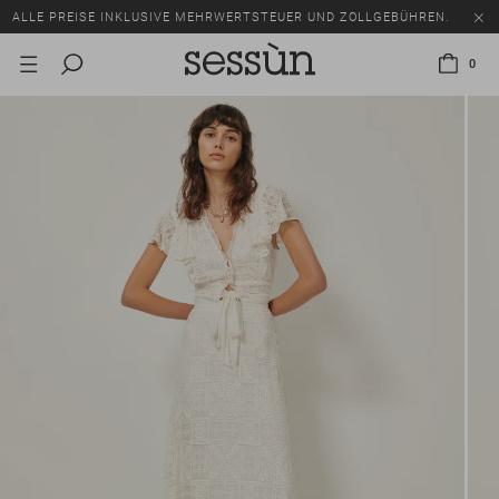
ALLE PREISE INKLUSIVE MEHRWERTSTEUER UND ZOLLGEBÜHREN.
SALE: BIS ZU -50% AUF EINE AUSWAHL AN ARTIKELN.
0
ALLE PREISE INKLUSIVE MEHRWERTSTEUER UND ZOLLGEBÜHREN.