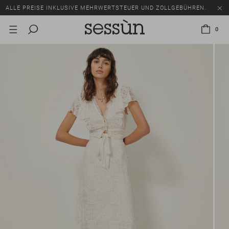
ALLE PREISE INKLUSIVE MEHRWERTSTEUER UND ZOLLGEBÜHREN.
SALE: BIS ZU -50% AUF EINE AUSWAHL AN ARTIKELN.
0
ALLE PREISE INKLUSIVE MEHRWERTSTEUER UND ZOLLGEBÜHREN.