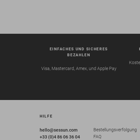
EINFACHES UND SICHERES
BEZAHLEN
Koste
Visa, Mastercard, Amex, und Apple Pay
HILFE
Bestellungsverfolgung
hello@sessun.com
FAQ
+33 (0)4 86 06 36 04