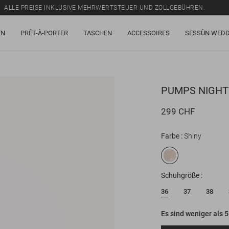
ALLE PREISE INKLUSIVE MEHRWERTSTEUER UND ZOLLGEBÜHREN.
SALE: BIS ZU -50% AUF EINE AUSWAHL AN ARTIKELN.
EN
PRÊT-À-PORTER
TASCHEN
ACCESSOIRES
SESSÙN WEDD
ALLE PREISE INKLUSIVE MEHRWERTSTEUER UND ZOLLGEBÜHREN.
PUMPS
NIGHT
299 CHF
Farbe
Shiny
Schuhgröße
36
37
38
Es sind weniger als 5