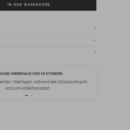
IN DEN WARENKORB
SAND INNERHALB VON 24 STUNDEN
KOSTENLOS
nden, Feiertagen, während des Schlussverkaufs
Bis zu 15 Ta
und zum Kollektionsstart.