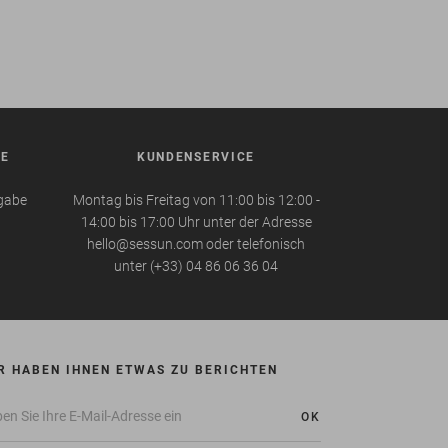
BE
KUNDENSERVICE
kgabe
Montag bis Freitag von 11:00 bis 12:00 -
14:00 bis 17:00 Uhr unter der Adresse
hello@sessun.com oder telefonisch
unter (+33) 04 86 06 36 04
R HABEN IHNEN ETWAS ZU BERICHTEN
OK