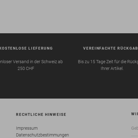
KOSTENLOSE LIEFERUNG
VEREINFACHTE RÜCKGA
nloser Versand in der Schweiz ab
Bis zu 15 Tage Zeit für die Rüc
250 CHF
Ihrer Artikel.
WI
RECHTLICHE HINWEISE
Impressum
Datenschutzbestimmungen