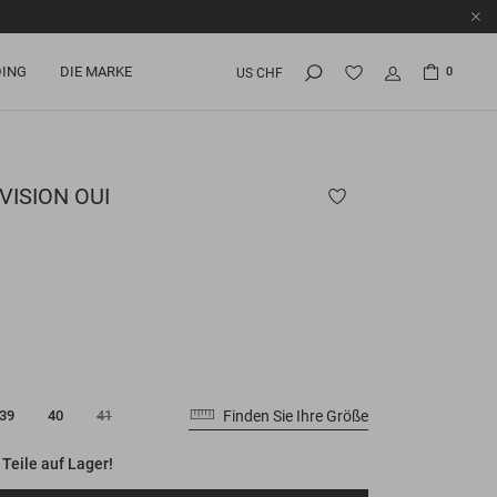
ING
DIE MARKE
0
US CHF
VISION OUI
Finden Sie Ihre Größe
39
40
41
 Teile auf Lager!