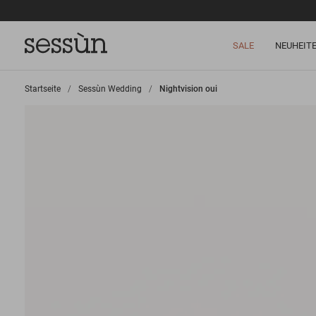
SALE
NEUHEIT
Startseite
>
Sessùn Wedding
>
Nightvision oui