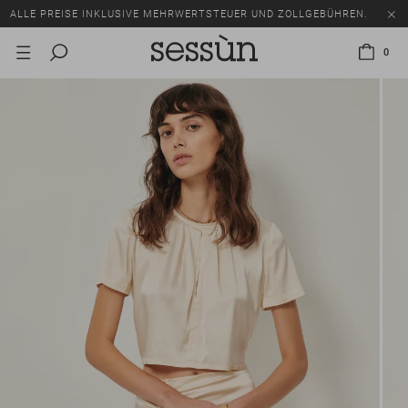
ALLE PREISE INKLUSIVE MEHRWERTSTEUER UND ZOLLGEBÜHREN.
SALE: BIS ZU -50% AUF EINE AUSWAHL AN ARTIKELN.
0
ALLE PREISE INKLUSIVE MEHRWERTSTEUER UND ZOLLGEBÜHREN.