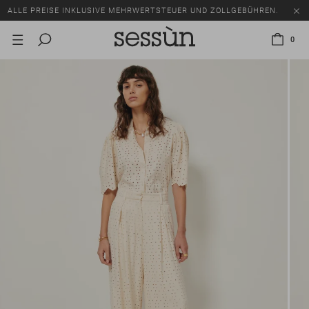
ALLE PREISE INKLUSIVE MEHRWERTSTEUER UND ZOLLGEBÜHREN.
SALE: BIS ZU -50% AUF EINE AUSWAHL AN ARTIKELN.
0
ALLE PREISE INKLUSIVE MEHRWERTSTEUER UND ZOLLGEBÜHREN.