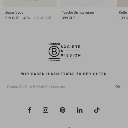
Jeans
Vega
Tasche
Diviluz mimo
Kette
219 CHF
-40%
131.40 CHF
399 CHF
139 
WIR HABEN IHNEN ETWAS ZU BERICHTEN
OK