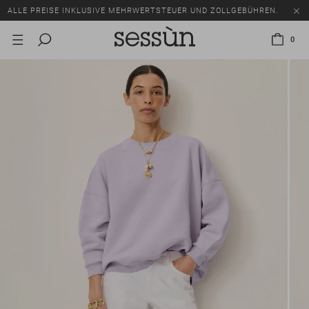
ALLE PREISE INKLUSIVE MEHRWERTSTEUER UND ZOLLGEBÜHREN.
SALE: BIS ZU -50% AUF EINE AUSWAHL AN ARTIKELN.
0
ALLE PREISE INKLUSIVE MEHRWERTSTEUER UND ZOLLGEBÜHREN.