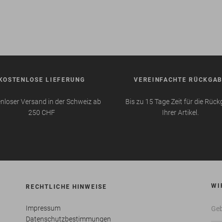
KOSTENLOSE LIEFERUNG
VEREINFACHTE RÜCKGA
nloser Versand in der Schweiz ab
Bis zu 15 Tage Zeit für die Rüc
250 CHF
Ihrer Artikel.
WI
RECHTLICHE HINWEISE
Impressum
Datenschutzbestimmungen