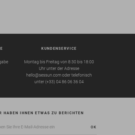
BE
KUNDENSERVICE
kgabe
Montag bis Freitag von 8:30 bis 18:00
Uhr unter der Adresse
hello@sessun.com oder telefonisch
unter (+33) 04 86 06 36 04
R HABEN IHNEN ETWAS ZU BERICHTEN
OK