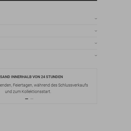
SAND INNERHALB VON 24 STUNDEN
KOSTENLOS
nden, Feiertagen, während des Schlussverkaufs
Bis zu 15 Ta
und zum Kollektionsstart.