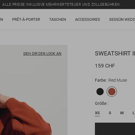
ALLE PREISE INKLUSIVE MEHRWERTSTEUER UND ZOLLGEBÜHREN.
SALE: BIS ZU -50% AUF EINE AUSWAHL AN ARTIKELN.
EN
PRÊT-À-PORTER
TASCHEN
ACCESSOIRES
SESSÙN WEDD
ALLE PREISE INKLUSIVE MEHRWERTSTEUER UND ZOLLGEBÜHREN.
SWEATSHIRT
I
SIEH DIR DEN LOOK AN
159 CHF
Farbe
Red Muse
Größe
XS
S
M
L