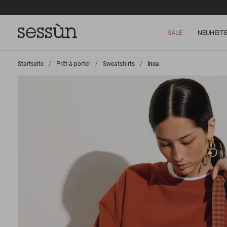
SALE
NEUHEIT
Startseite
>
Prêt-à-porter
>
Sweatshirts
>
Inea