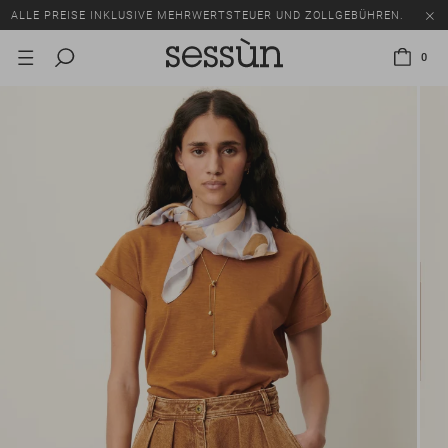
ALLE PREISE INKLUSIVE MEHRWERTSTEUER UND ZOLLGEBÜHREN.
SALE: BIS ZU -50% AUF EINE AUSWAHL AN ARTIKELN.
0
ALLE PREISE INKLUSIVE MEHRWERTSTEUER UND ZOLLGEBÜHREN.