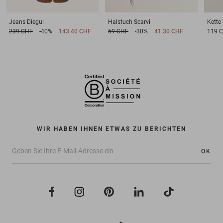
Jeans
Diegui
Halstuch
Scarvi
Kette
239 CHF
-40%
143.40 CHF
59 CHF
-30%
41.30 CHF
119 
WIR HABEN IHNEN ETWAS ZU BERICHTEN
OK