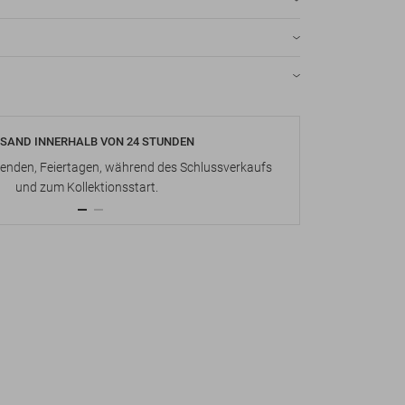
SAND INNERHALB VON 24 STUNDEN
KOSTENLOS
nden, Feiertagen, während des Schlussverkaufs
Bis zu 15 Ta
und zum Kollektionsstart.