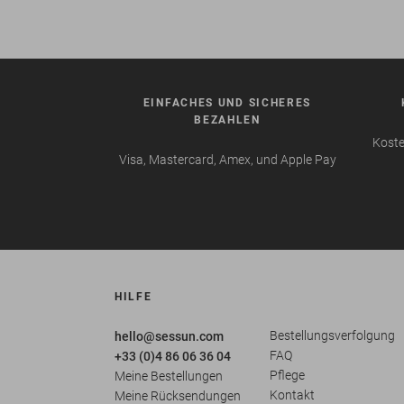
EINFACHES UND SICHERES
BEZAHLEN
Koste
Visa, Mastercard, Amex, und Apple Pay
HILFE
Bestellungsverfolgung
hello@sessun.com
FAQ
+33 (0)4 86 06 36 04
Pflege
Meine Bestellungen
Kontakt
Meine Rücksendungen