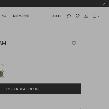
ING
DIE MARKE
0
US CHF
CAM
ther
IN DEN WARENKORB