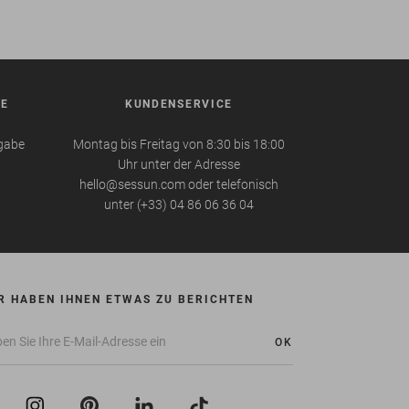
BE
KUNDENSERVICE
kgabe
Montag bis Freitag von 8:30 bis 18:00
Uhr unter der Adresse
hello@sessun.com oder telefonisch
unter (+33) 04 86 06 36 04
R HABEN IHNEN ETWAS ZU BERICHTEN
OK