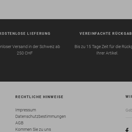
KOSTENLOSE LIEFERUNG
VEREINFACHTE RÜCKGA
nloser Versand in der Schweiz ab
Bis zu 15 Tage Zeit für die Rüc
250 CHF
Ihrer Artikel.
WI
RECHTLICHE HINWEISE
Impressum
Datenschutzbestimmungen
AGB
Kommen Sie zu uns