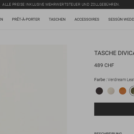
ALLE PREISE INKLUSIVE MEHRWERTSTEUER UND ZOLLGEBÜHREN.
SALE: BIS ZU -50% AUF EINE AUSWAHL AN ARTIKELN.
EN
PRÊT-À-PORTER
TASCHEN
ACCESSOIRES
SESSÙN WEDD
ALLE PREISE INKLUSIVE MEHRWERTSTEUER UND ZOLLGEBÜHREN.
TASCHE
DIVI
489 CHF
Farbe
Verdream Lea
BESCHREIBUNG