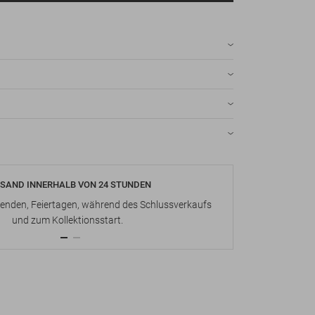
SAND INNERHALB VON 24 STUNDEN
KOSTENLOS
nden, Feiertagen, während des Schlussverkaufs
Bis zu 15 Ta
und zum Kollektionsstart.