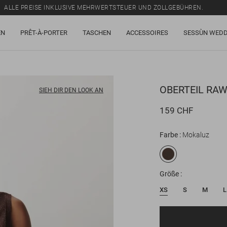
ALLE PREISE INKLUSIVE MEHRWERTSTEUER UND ZOLLGEBÜHREN.
SALE: BIS ZU -50% AUF EINE AUSWAHL AN ARTIKELN.
EN
PRÊT-À-PORTER
TASCHEN
ACCESSOIRES
SESSÙN WEDD
ALLE PREISE INKLUSIVE MEHRWERTSTEUER UND ZOLLGEBÜHREN.
OBERTEIL
RAW
SIEH DIR DEN LOOK AN
159 CHF
Farbe
Mokaluz
Größe
XS
S
M
L