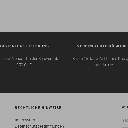
KOSTENLOSE LIEFERUNG
VEREINFACHTE RÜCKGA
nloser Versand in der Schweiz ab
Bis zu 15 Tage Zeit für die Rüc
250 CHF
Ihrer Artikel.
WI
RECHTLICHE HINWEISE
Impressum
Datenschutzbestimmungen