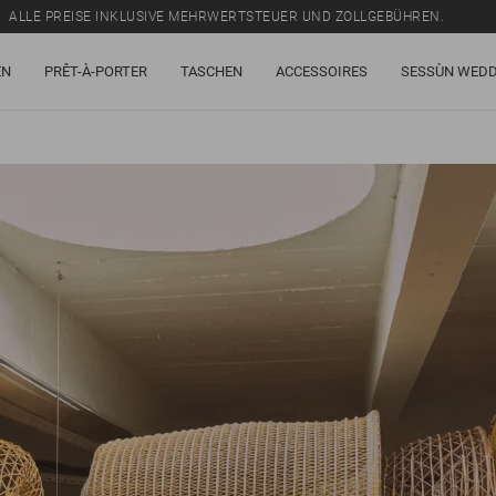
ALLE PREISE INKLUSIVE MEHRWERTSTEUER UND ZOLLGEBÜHREN.
SALE: BIS ZU -50% AUF EINE AUSWAHL AN ARTIKELN.
EN
PRÊT-À-PORTER
TASCHEN
ACCESSOIRES
SESSÙN WEDD
ALLE PREISE INKLUSIVE MEHRWERTSTEUER UND ZOLLGEBÜHREN.