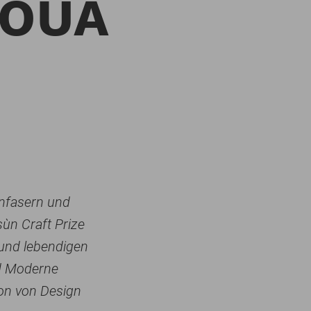
AOUA
enfasern und
ùn Craft Prize
 und lebendigen
nd Moderne
ion von Design