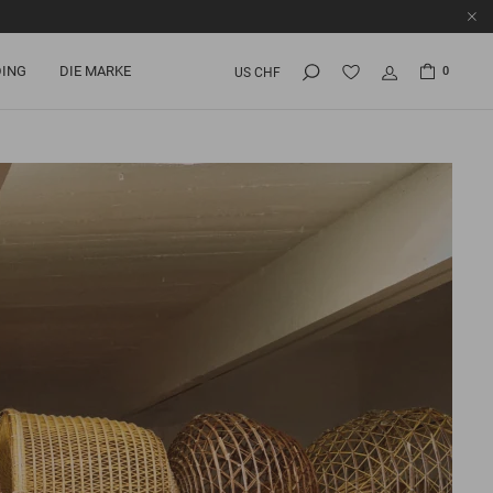
ING
DIE MARKE
0
US CHF