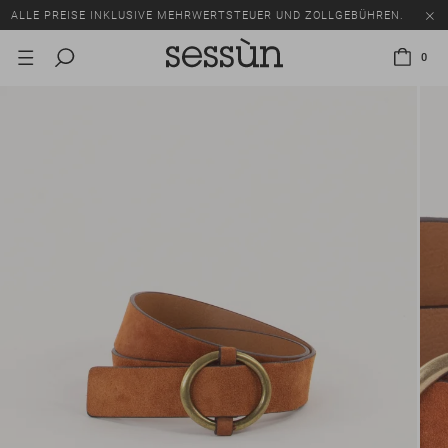
ALLE PREISE INKLUSIVE MEHRWERTSTEUER UND ZOLLGEBÜHREN.
SALE: BIS ZU -50% AUF EINE AUSWAHL AN ARTIKELN.
0
ALLE PREISE INKLUSIVE MEHRWERTSTEUER UND ZOLLGEBÜHREN.