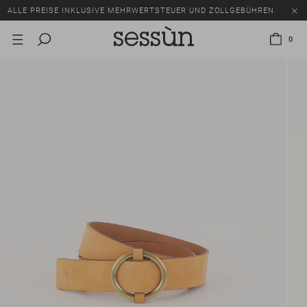
ALLE PREISE INKLUSIVE MEHRWERTSTEUER UND ZOLLGEBÜHREN.
SALE: BIS ZU -50% AUF EINE AUSWAHL AN ARTIKELN.
0
ALLE PREISE INKLUSIVE MEHRWERTSTEUER UND ZOLLGEBÜHREN.