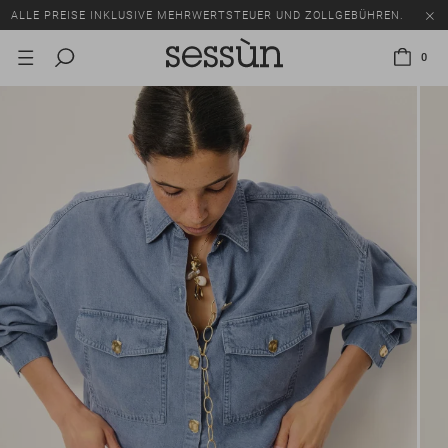
ALLE PREISE INKLUSIVE MEHRWERTSTEUER UND ZOLLGEBÜHREN.
SALE: BIS ZU -50% AUF EINE AUSWAHL AN ARTIKELN.
0
ALLE PREISE INKLUSIVE MEHRWERTSTEUER UND ZOLLGEBÜHREN.