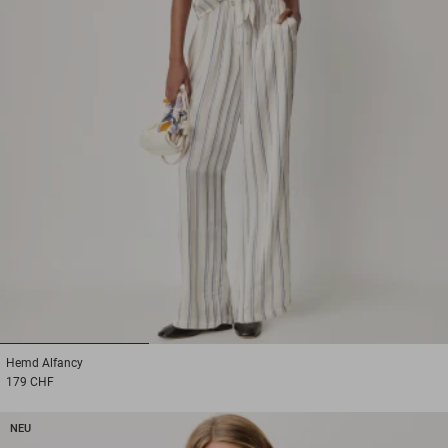
1
2
3
Hemd
Alfancy
179 CHF
NEU