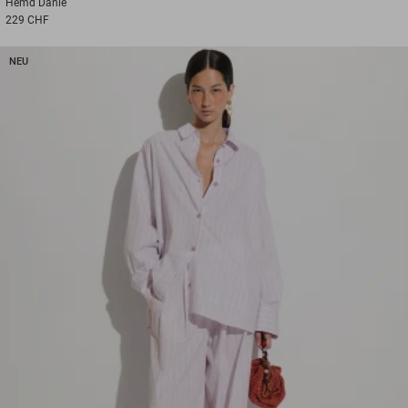
Hemd
Danie
229 CHF
NEU