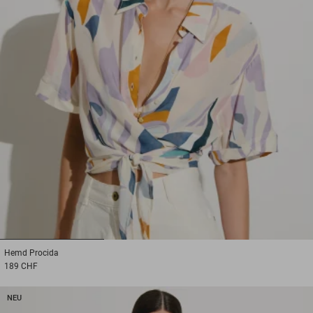
1
2
3
Hemd
Procida
189 CHF
NEU