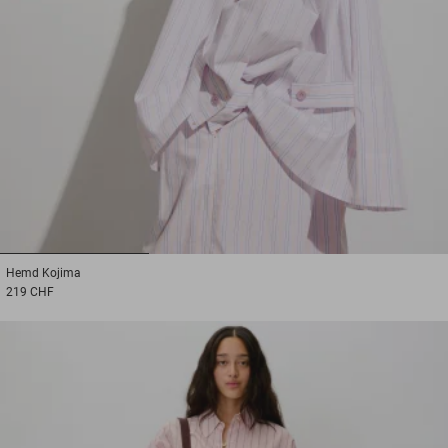
1
2
3
Hemd
Kojima
219 CHF