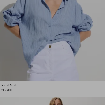
1
2
3
Hemd
Dazik
209 CHF