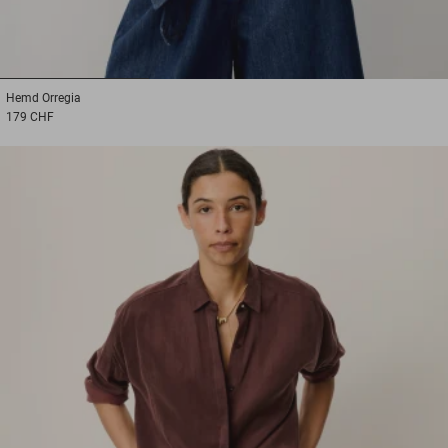
1
2
3
Hemd
Orregia
179 CHF