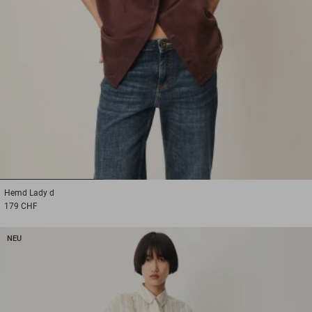
1
2
3
Hemd
Lady d
179 CHF
NEU