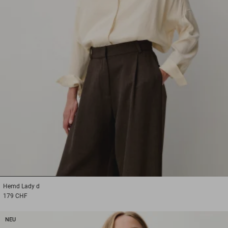
1
2
3
Hemd
Lady d
179 CHF
NEU