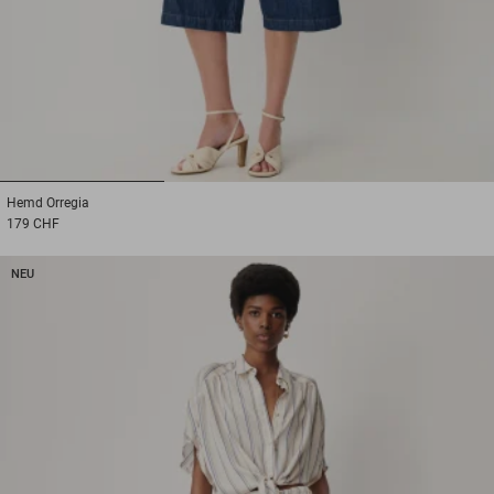
1
2
3
Hemd
Orregia
179 CHF
NEU