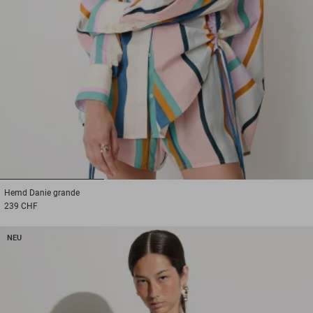
1
2
3
Hemd
Danie grande
239 CHF
NEU