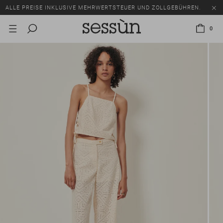
ALLE PREISE INKLUSIVE MEHRWERTSTEUER UND ZOLLGEBÜHREN.
SALE: BIS ZU -50% AUF EINE AUSWAHL AN ARTIKELN.
0
ALLE PREISE INKLUSIVE MEHRWERTSTEUER UND ZOLLGEBÜHREN.