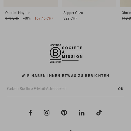
Oberteil
Haydee
Slipper
Ceza
Ohrri
179 CHF
-40%
107.40 CHF
329 CHF
119 
WIR HABEN IHNEN ETWAS ZU BERICHTEN
OK