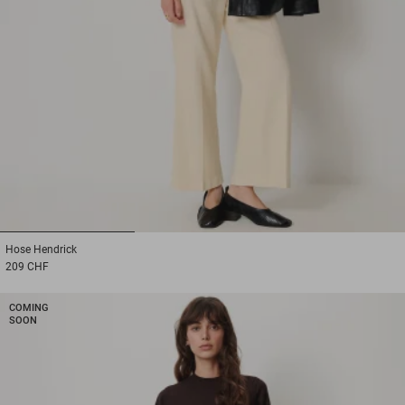
1
2
3
Hose
Hendrick
209 CHF
COMING
SOON