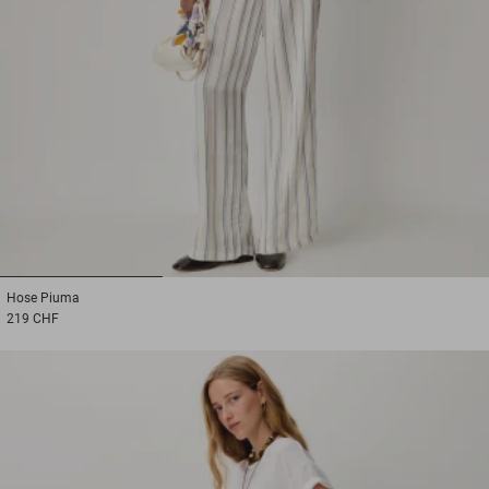
1
2
3
Hose
Piuma
219 CHF