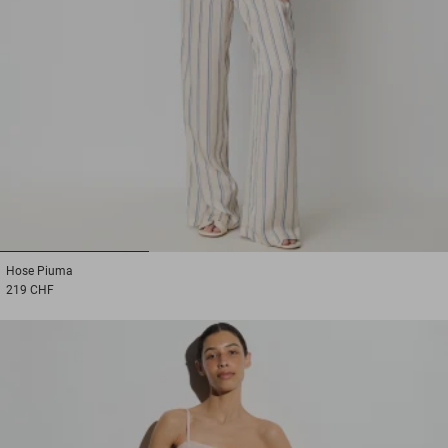
1
2
3
Hose
Piuma
219 CHF