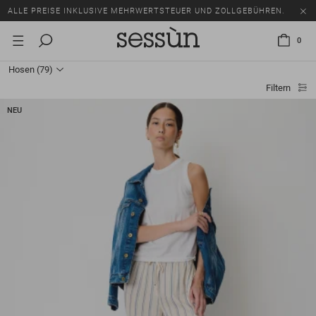
SALE: BIS ZU -50% AUF EINE AUSWAHL AN ARTIKELN.
ALLE PREISE INKLUSIVE MEHRWERTSTEUER UND ZOLLGEBÜHREN.
0
Hosen
(79)
Filtern
NEU