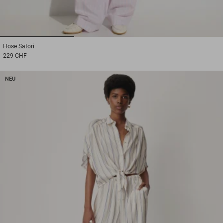
1
2
3
Hose
Satori
229 CHF
NEU