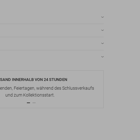
SAND INNERHALB VON 24 STUNDEN
KOSTENLOS
nden, Feiertagen, während des Schlussverkaufs
Bis zu 15 Ta
und zum Kollektionsstart.