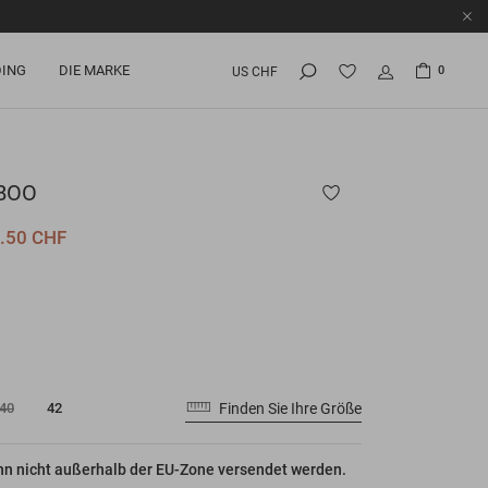
ING
DIE MARKE
0
US CHF
BOO
.50 CHF
Finden Sie Ihre Größe
40
42
nn nicht außerhalb der EU-Zone versendet werden.