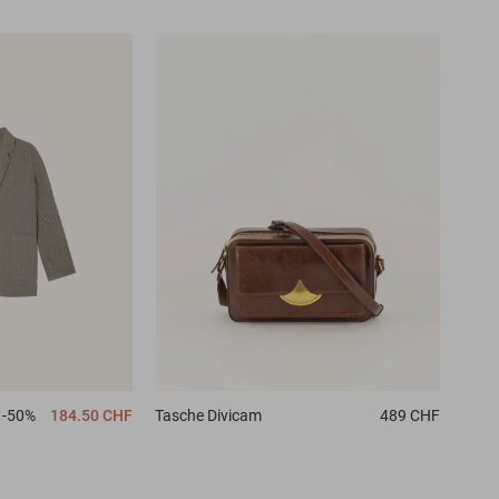
-50%
184.50 CHF
Tasche
Divicam
489 CHF