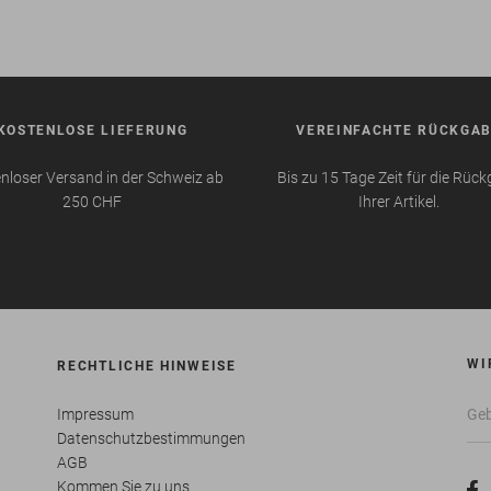
KOSTENLOSE LIEFERUNG
VEREINFACHTE RÜCKGA
nloser Versand in der Schweiz ab
Bis zu 15 Tage Zeit für die Rüc
250 CHF
Ihrer Artikel.
WI
RECHTLICHE HINWEISE
Impressum
Datenschutzbestimmungen
AGB
Kommen Sie zu uns