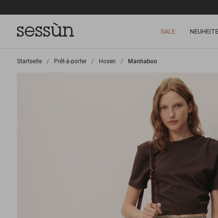
SALE
NEUHEIT
Startseite
>
Prêt-à-porter
>
Hosen
>
Manhaboo