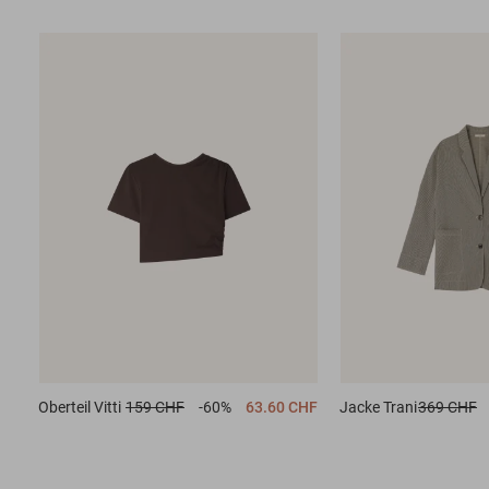
Oberteil
Vitti
159 CHF
-60%
63.60 CHF
Jacke
Trani
369 CHF