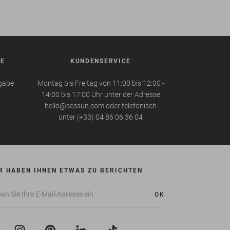
BE
KUNDENSERVICE
kgabe
Montag bis Freitag von 11:00 bis 12:00 -
14:00 bis 17:00 Uhr unter der Adresse
hello@sessun.com oder telefonisch
unter (+33) 04 86 06 36 04
R HABEN IHNEN ETWAS ZU BERICHTEN
OK