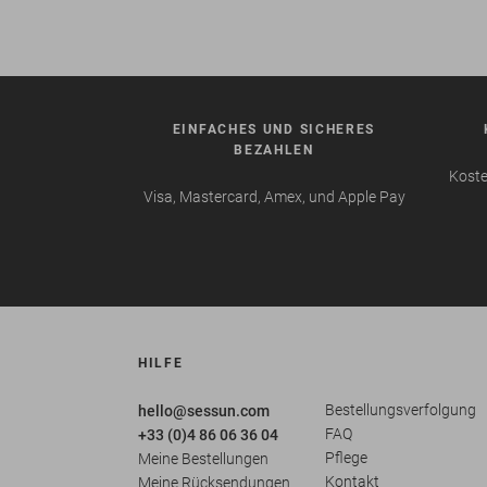
EINFACHES UND SICHERES
BEZAHLEN
Koste
Visa, Mastercard, Amex, und Apple Pay
HILFE
Bestellungsverfolgung
hello@sessun.com
FAQ
+33 (0)4 86 06 36 04
Pflege
Meine Bestellungen
Kontakt
Meine Rücksendungen