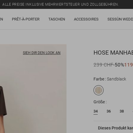
ALLE PREISE INKLUSIVE MEHRWERTSTEUER UND ZOLLGEBÜHREN.
SALE: BIS ZU -50% AUF EINE AUSWAHL AN ARTIKELN.
EN
PRÊT-À-PORTER
TASCHEN
ACCESSOIRES
SESSÙN WEDD
ALLE PREISE INKLUSIVE MEHRWERTSTEUER UND ZOLLGEBÜHREN.
HOSE
MANHA
SIEH DIR DEN LOOK AN
239 CHF
-50%
119
Farbe
Sandblack
Größe
34
36
38
Dieses Produkt ka