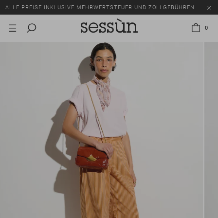
ALLE PREISE INKLUSIVE MEHRWERTSTEUER UND ZOLLGEBÜHREN.
SALE: BIS ZU -50% AUF EINE AUSWAHL AN ARTIKELN.
0
ALLE PREISE INKLUSIVE MEHRWERTSTEUER UND ZOLLGEBÜHREN.