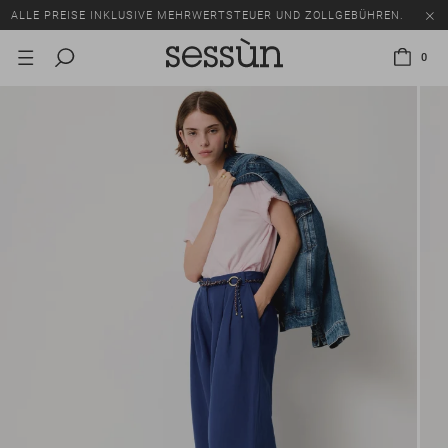
ALLE PREISE INKLUSIVE MEHRWERTSTEUER UND ZOLLGEBÜHREN.
SALE: BIS ZU -50% AUF EINE AUSWAHL AN ARTIKELN.
0
ALLE PREISE INKLUSIVE MEHRWERTSTEUER UND ZOLLGEBÜHREN.