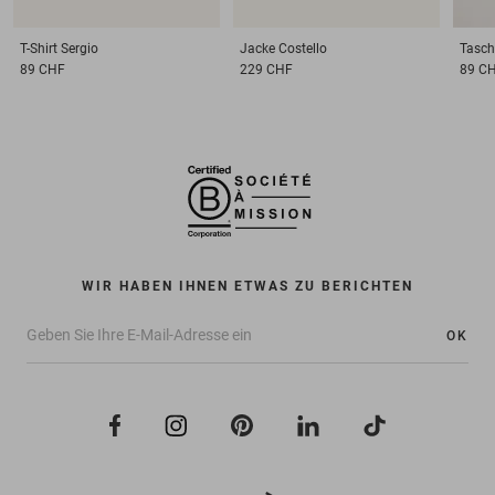
T-Shirt
Sergio
Jacke
Costello
Tasch
89 CHF
229 CHF
89 C
WIR HABEN IHNEN ETWAS ZU BERICHTEN
OK