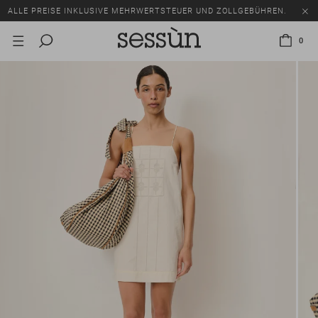
ALLE PREISE INKLUSIVE MEHRWERTSTEUER UND ZOLLGEBÜHREN.
SALE: BIS ZU -50% AUF EINE AUSWAHL AN ARTIKELN.
0
ALLE PREISE INKLUSIVE MEHRWERTSTEUER UND ZOLLGEBÜHREN.