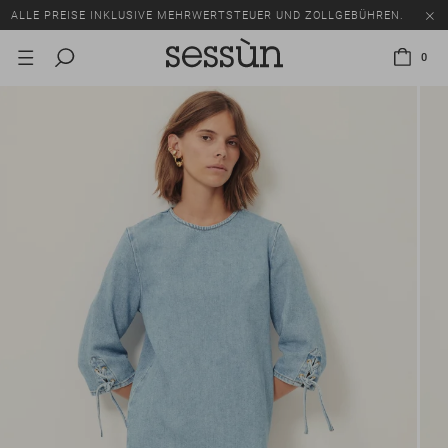
ALLE PREISE INKLUSIVE MEHRWERTSTEUER UND ZOLLGEBÜHREN.
SALE: BIS ZU -50% AUF EINE AUSWAHL AN ARTIKELN.
0
ALLE PREISE INKLUSIVE MEHRWERTSTEUER UND ZOLLGEBÜHREN.