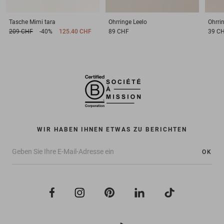
Tasche
Mimi tara
Ohrringe
Leelo
Ohrri
209 CHF
-40%
125.40 CHF
89 CHF
39 C
WIR HABEN IHNEN ETWAS ZU BERICHTEN
OK