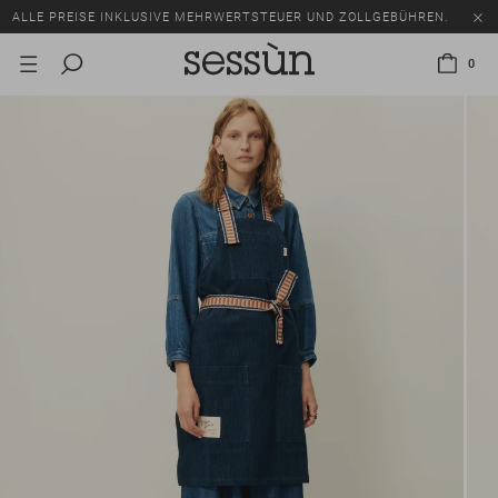
ALLE PREISE INKLUSIVE MEHRWERTSTEUER UND ZOLLGEBÜHREN.
SALE: BIS ZU -50% AUF EINE AUSWAHL AN ARTIKELN.
0
ALLE PREISE INKLUSIVE MEHRWERTSTEUER UND ZOLLGEBÜHREN.