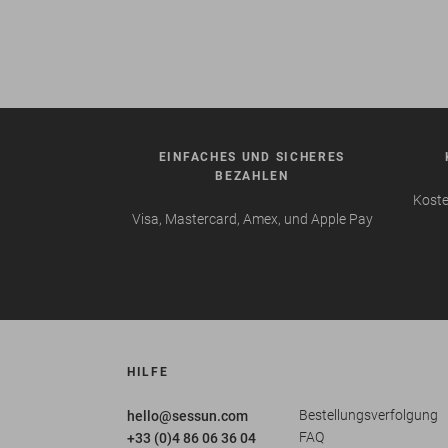
EINFACHES UND SICHERES
BEZAHLEN
Koste
Visa, Mastercard, Amex, und Apple Pay
HILFE
Bestellungsverfolgung
hello@sessun.com
FAQ
+33 (0)4 86 06 36 04