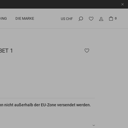
ING
DIE MARKE
0
US CHF
ET 1
nn nicht außerhalb der EU-Zone versendet werden.