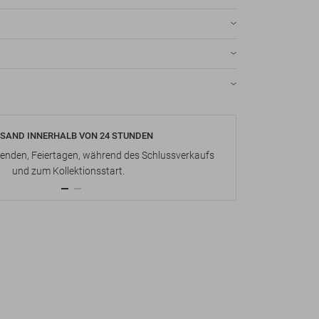
SAND INNERHALB VON 24 STUNDEN
KOSTENLOS
nden, Feiertagen, während des Schlussverkaufs
Bis zu 15 Ta
und zum Kollektionsstart.