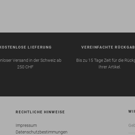
KOSTENLOSE LIEFERUNG
VEREINFACHTE RÜCKGA
nloser Versand in der Schweiz ab
Bis zu 15 Tage Zeit für die Rüc
250 CHF
Ihrer Artikel.
WI
RECHTLICHE HINWEISE
Impressum
Datenschutzbestimmungen