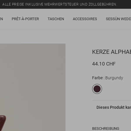
ALLE PREISE INKLUSIVE MEHRWERTSTEUER UND ZOLLGEBÜHREN.
SALE: BIS ZU -50% AUF EINE AUSWAHL AN ARTIKELN.
EN
PRÊT-À-PORTER
TASCHEN
ACCESSOIRES
SESSÙN WEDD
ALLE PREISE INKLUSIVE MEHRWERTSTEUER UND ZOLLGEBÜHREN.
KERZE
ALPHAB
44.10 CHF
Farbe
Burgundy
Dieses Produkt ka
BESCHREIBUNG