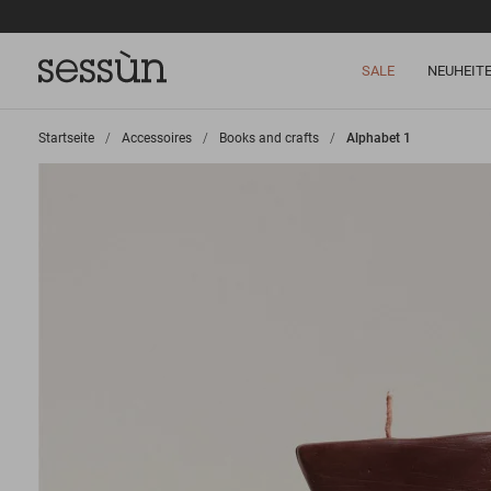
SALE
NEUHEIT
Startseite
>
Accessoires
>
Books and crafts
>
Alphabet 1