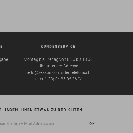
BE
KUNDENSERVICE
kgabe
Montag bis Freitag von 8:30 bis 18:00
Uhr unter der Adresse
hello@sessun.com oder telefonisch
unter (+33) 04 86 06 36 04
R HABEN IHNEN ETWAS ZU BERICHTEN
OK