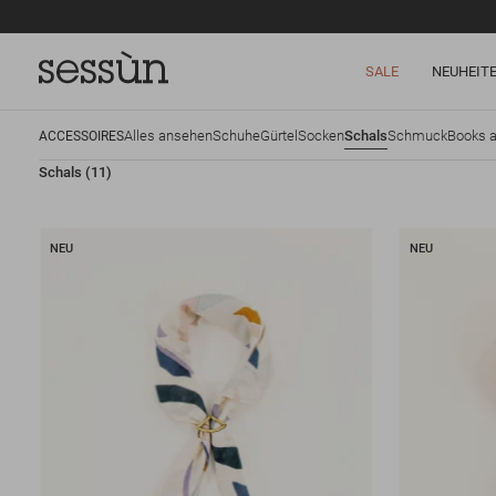
SALE
NEUHEIT
Alles ansehen
Schuhe
Gürtel
Socken
Schals
Schmuck
Books a
ACCESSOIRES
Schals
(11)
NEU
NEU