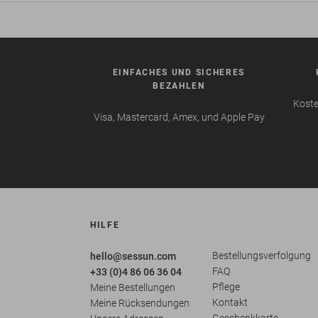
EINFACHES UND SICHERES
BEZAHLEN
Koste
Visa, Mastercard, Amex, und Apple Pay
HILFE
Bestellungsverfolgung
hello@sessun.com
FAQ
+33 (0)4 86 06 36 04
Pflege
Meine Bestellungen
Kontakt
Meine Rücksendungen
Geschenkkarte