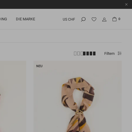
ING
DIE MARKE
0
US CHF
Filtern
NEU