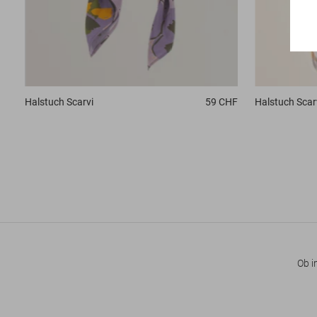
Halstuch
Scarvi
59 CHF
Halstuch
Scar
Ob i