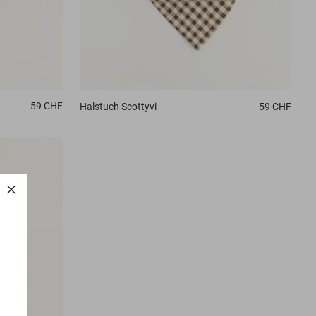
59 CHF
Halstuch
Scottyvi
59 CHF