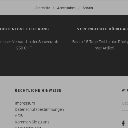
Startseite
>
Accessoires
>
Schals
KOSTENLOSE LIEFERUNG
VEREINFACHTE RÜCKGA
nloser Versand in der Schweiz ab
Bis zu 15 Tage Zeit für die Rüc
250 CHF
Ihrer Artikel.
WI
RECHTLICHE HINWEISE
Impressum
Datenschutzbestimmungen
AGB
Kommen Sie zu uns