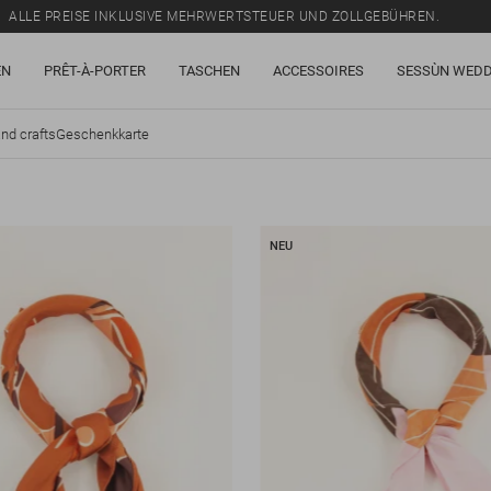
ALLE PREISE INKLUSIVE MEHRWERTSTEUER UND ZOLLGEBÜHREN.
SALE: BIS ZU -50% AUF EINE AUSWAHL AN ARTIKELN.
EN
PRÊT-À-PORTER
TASCHEN
ACCESSOIRES
SESSÙN WEDD
ALLE PREISE INKLUSIVE MEHRWERTSTEUER UND ZOLLGEBÜHREN.
nd crafts
Geschenkkarte
NEU