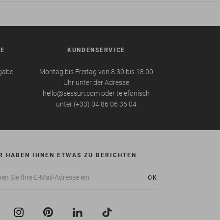
BE
KUNDENSERVICE
kgabe
Montag bis Freitag von 8:30 bis 18:00
Uhr unter der Adresse
hello@sessun.com oder telefonisch
unter (+33) 04 86 06 36 04
R HABEN IHNEN ETWAS ZU BERICHTEN
OK