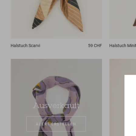
Halstuch
Scarvi
59 CHF
Halstuch
Minit
Ausverkauft
ALERT ERSTELLEN