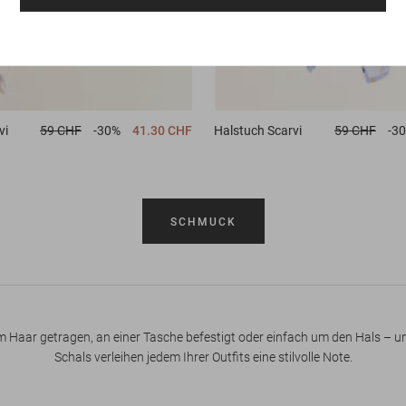
Halstuch
Scarvi
59 CHF
-3
vi
59 CHF
-30%
41.30 CHF
SCHMUCK
m Haar getragen, an einer Tasche befestigt oder einfach um den Hals – u
Schals verleihen jedem Ihrer Outfits eine stilvolle Note.