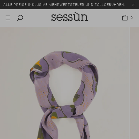
ALLE PREISE INKLUSIVE MEHRWERTSTEUER UND ZOLLGEBÜHREN.
SALE: BIS ZU -50% AUF EINE AUSWAHL AN ARTIKELN.
0
ALLE PREISE INKLUSIVE MEHRWERTSTEUER UND ZOLLGEBÜHREN.