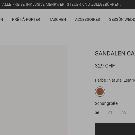
ALLE PREISE INKLUSIVE MEHRWERTSTEUER UND ZOLLGEBÜHREN.
SALE: BIS ZU -50% AUF EINE AUSWAHL AN ARTIKELN.
EN
PRÊT-À-PORTER
TASCHEN
ACCESSOIRES
SESSÙN WEDD
ALLE PREISE INKLUSIVE MEHRWERTSTEUER UND ZOLLGEBÜHREN.
SANDALEN
CA
329 CHF
Farbe
Natural Leath
Schuhgröße
36
37
38