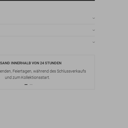
SAND INNERHALB VON 24 STUNDEN
KOSTENLOS
nden, Feiertagen, während des Schlussverkaufs
Bis zu 15 Ta
und zum Kollektionsstart.