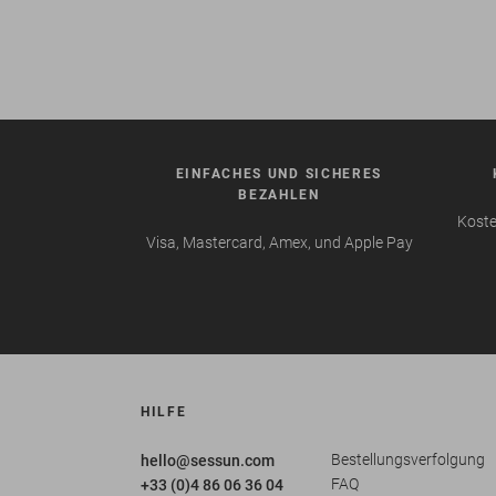
EINFACHES UND SICHERES
BEZAHLEN
Koste
Visa, Mastercard, Amex, und Apple Pay
HILFE
Bestellungsverfolgung
hello@sessun.com
FAQ
+33 (0)4 86 06 36 04