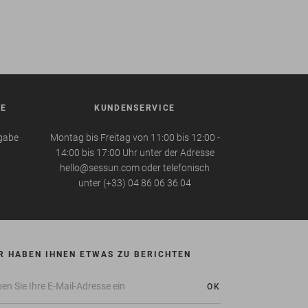
BE
KUNDENSERVICE
kgabe
Montag bis Freitag von 11:00 bis 12:00 -
14:00 bis 17:00 Uhr unter der Adresse
hello@sessun.com oder telefonisch
unter (+33) 04 86 06 36 04
R HABEN IHNEN ETWAS ZU BERICHTEN
OK