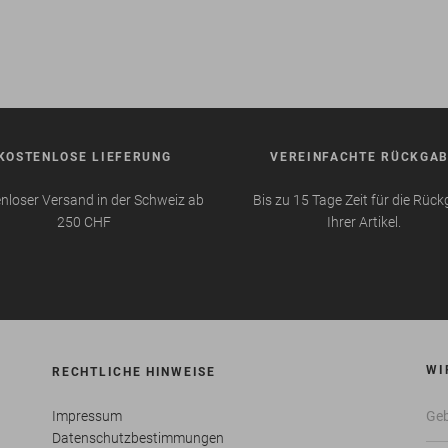
KOSTENLOSE LIEFERUNG
VEREINFACHTE RÜCKGA
nloser Versand in der Schweiz ab
Bis zu 15 Tage Zeit für die Rüc
250 CHF
Ihrer Artikel.
WI
RECHTLICHE HINWEISE
Impressum
Datenschutzbestimmungen