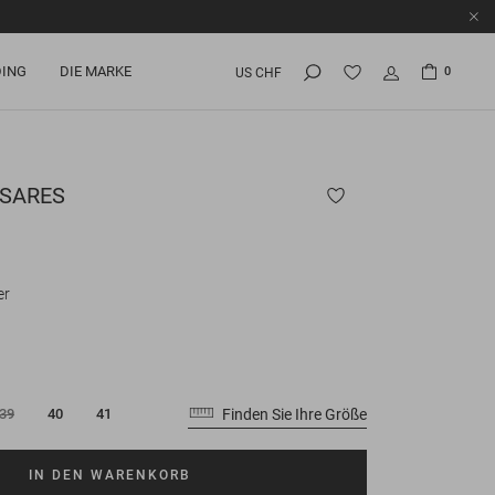
ING
DIE MARKE
0
US CHF
SARES
er
Finden Sie Ihre Größe
39
40
41
IN DEN WARENKORB